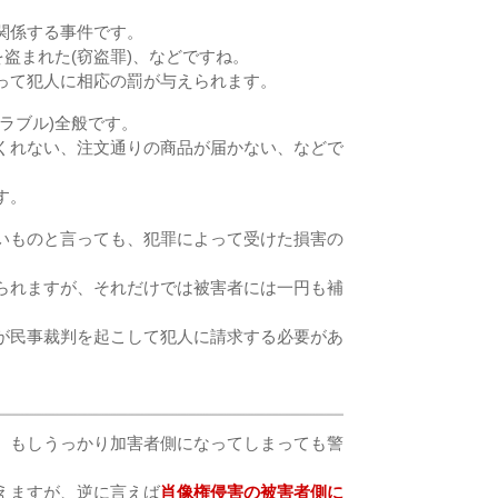
関係する事件です。
を盗まれた(窃盗罪)、などですね。
って犯人に相応の罰が与えられます。
ラブル)全般です。
くれない、注文通りの商品が届かない、などで
す。
いものと言っても、犯罪によって受けた損害の
られますが、それだけでは被害者には一円も補
が民事裁判を起こして犯人に請求する必要があ
、もしうっかり加害者側になってしまっても警
えますが、逆に言えば
肖像権侵害の被害者側に