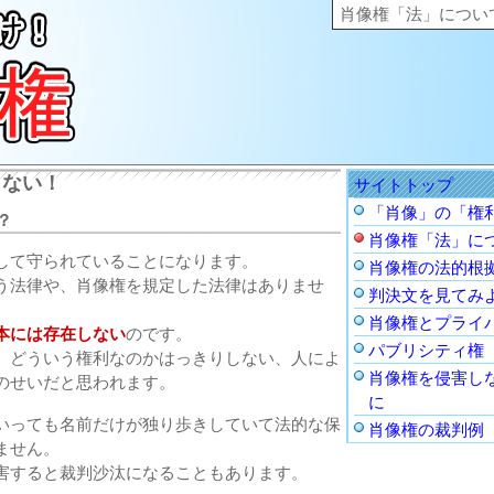
これだけ知っとけ肖像権
肖像権「法」について
しない！
サイトトップ
「肖像」の「権
？
肖像権「法」に
して守られていることになります。
肖像権の法的根
う法律や、肖像権を規定した法律はありませ
判決文を見てみ
肖像権とプライ
本には存在しない
のです。
パブリシティ権
、どういう権利なのかはっきりしない、人によ
肖像権を侵害し
のせいだと思われます。
に
いっても名前だけが独り歩きしていて法的な保
肖像権の裁判例
ません。
害すると裁判沙汰になることもあります。