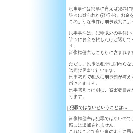
刑事事件は簡単に言えば犯罪に
誰々に殴られた(暴行罪)、お金
このような事件は刑事裁判によ
民事事件は、犯罪以外の事件(ト
誰々にお金を貸したけど返して
す。
肖像権侵害もこちらに含まれま
ただし、民事は犯罪に関わらな
賠償は民事で行います。
刑事裁判で犯人に刑事罰が与え
償されません。
刑事裁判とは別に、被害者自身
ります。
犯罪ではないということは…
肖像権侵害は犯罪ではないので
察には逮捕されません。
これはこれで良い事のように思