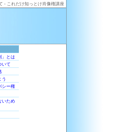
 - これだけ知っとけ肖像権講座
利」とは
ついて
拠
よう
バシー権
ないため