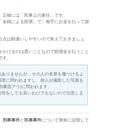
、正確には「民事上の責任」です。
「金銭による賠償」で、相手にお金を払って謝
う点は勘違いしやすいので覚えておきましょ
をかけるのは悪いことなので賠償金を払うこと
です。
はありませんが、その人の名誉を傷つけるよ
損罪に問われますし、他人が撮影した写真を
刑事罰アリ)に問われます。
ば何をしても良いわけでもないので注意しま
、
刑事事件
と
民事事件
について簡単に説明して